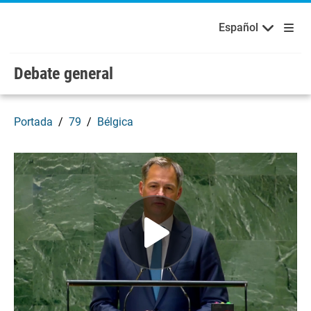
Bienvenidos a las Naciones Unidas
Skip to main content / navigation
Русский
Español
Español
Debate general
Portada
79
Bélgica