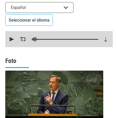
Seleccionar el idioma
Español
Seleccionar el idioma
0
seconds
of
11
minutes,
42
seconds
Foto