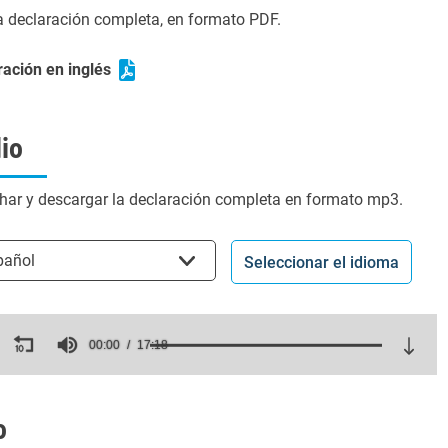
la declaración completa, en formato PDF.
ración en inglés
io
har y descargar la declaración completa en formato mp3.
cionar el idioma
pañol
Seleccionar el idioma
ds
00:00
17:18
es,
ds
Volume
o