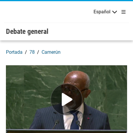
Bienvenidos a las Naciones Unidas
Skip to main content / navigation
Русский
Español
Español
Debate general
Portada
78
Camerún