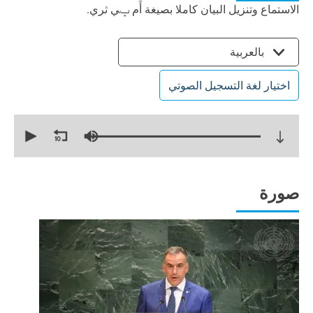
الاستماع وتنزيل البيان كاملا بصيغة أَم ݒي ثري.
بالعربية
اختيار لغة التسجيل الصوتي
0
seconds
of
15
minutes,
27
seconds
صورة