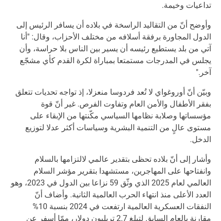
تداعيات وخيمة.
وأوضح أنّ من التقاليد الراسخة في بلاده أن يسافر الرئيس إلى
الدول المجاورة برفقة أسلافه من مختلف الأحزاب، وقال: "أنا
آتي من بلد يستطيع رئيسه أن يسير بين الناس بلا حراسة، وأن
يجلس في المدرجات مستمتعا بمباراة لكرة القدم كأي مشجّع
آخر."
وبيّن أنّ أوروغواي لا تُعد فردوسا منعزلا، إذ تواجه تحديات تتعلق
بفقر الأطفال والأمن العام وتفاوت الفرص. غير أنّ قوة
مؤسساتها وصلابة نظامها السياسي مكّنتها من الإبقاء على
مستوى عالٍ من التنمية البشرية وسياسات أكثر عدلا لتوزيع
الدخل.
وأشار إلى أنّ بلاده تحظى بتقدير عالمي لالتزامها بالسلام
وانفتاحها على المهاجرين، مستشهدا بتقرير مؤشر السلام
العالمي لعام 2025 الذي وثّق 59 نزاعا بين الدول في 2023، وهو
العدد الأعلى منذ انتهاء الحرب العالمية الثانية. وأضاف أنّ
النفقات العسكرية العالمية ارتفعت في 2024 بنسبة 10%
مقارنة بالعام السابق لتبلغ 2.7 تريليون دولار، ممّا أسفر عن