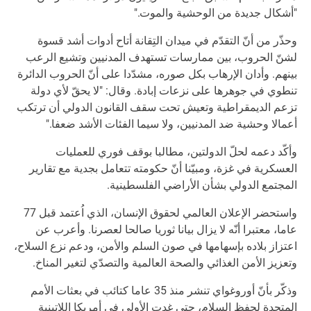
"أشكال جديدة من الوحشية والموت."
وحذّر من أنّ التقدّم في ميدان التِقانة أتاح أدوات أشد قسوة
لشنّ الحروب، بين ممارسات تستهدف المدنيين وتشيع الرعب
بينهم. وأدان الإرهاب بكل صوره، مشدّدا على أنّ الحروب الدائرة
تنطوي في جوهرها على نزعات إبادة. وقال: "لا يحقّ لأي دولة
تزعم الديمقراطية وتعيش تحت سقف القانون الدولي أن ترتكب
أعمالا وحشية ضد المدنيين، ولا سيما الفئات الأشد ضعفا."
وأكّد دعمه لحلّ الدولتين، مطالبا بوقف فوري للعمليات
العسكرية في غزة، ومبيّنا أنّ حكومته تتعامل بجدية مع تقارير
المجتمع الدولي بشأن الأراضي الفلسطينية.
واستحضر الإعلان العالمي لحقوق الإنسان، الذي اُعتمد قبل 77
عاما، معتبرا أنّه لا يزال بيانا ثوريا صالحا لعصرنا. وأعرب عن
اعتزاز بلاده بإسهامها في صون السلم والأمن، ودعم نزع السلاح،
وتعزيز الأمن الغذائي والصحة العالمية والتصدّي لتغير المناخ.
وذكّر بأنّ أوروغواي تنشر منذ 35 عاما كتائب في بعثات الأمم
المتحدة لحفظ السلام، حتى غدت الأولى في أمريكا اللاتينية