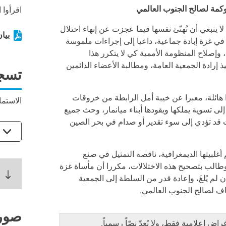
كمة لصالح الجنوب العالمي
اقرأوا 
ا ينبغي أن تُهنّئ نفسها فيما عجزت عن إنهاء احتلال
بيان
ي غزة إبادة جماعية، داعيا إلى إجراءات ملموسة
وإصلاح المنظومة الأممية كي لا يتكرر هذا
رادة الجمعية العامة، ومطالبة الأعضاء الدائمين
تسج
 هائلة، معبرا عن خيبة أمل الرابطة من خروقات
الاستما
لى تسوية يملكها ويقودها أبناء ميانمار، وحث جميع
ت قد تؤدي إلى سوء تقدير أو صدام في بحر الصين
أغلبيتها الديمغرافية، ناقصة التمثيل في صنع
. وطالب بتصحيح هذه الاختلالات، مكررا أن مأساة غزة
لم يُلغَ، وإعادة قدر من السلطة إلى الجمعية
اف لصالح الجنوب العالمي.
صور
إعلامية فقط، ولا يُعدّ نصّاً رسمياً.