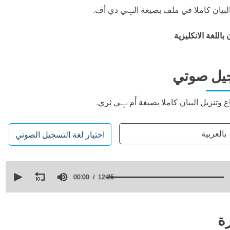
البيان كاملا في ملف بصيغة الݒي دي أف.
 باللغة الانكليزية
يل صوتي
ع وتنزيل البيان كاملا بصيغة أَم ݒي ثري.
بالعربية
اختيار لغة التسجيل الصوتي
0
seconds
00:00
12:25
of
12
minutes,
25
seconds
Volume
ة
90%