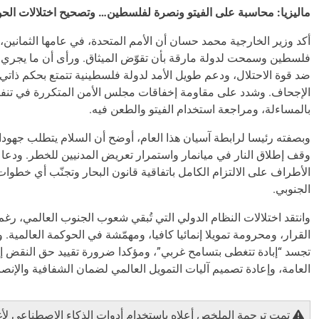
ماليزيا: محاسبة على الفيتو ونصرة لفلسطين… وتصحيح اختلالات الحو
أكد وزير الخارجية محمد حسان أن الأمم المتحدة، في عامها الثمانين، ل
فلسطين وسمحت لدولة مارقة بأن تقوّض الميثاق. ورأى أن ما يجري ف
ضد قوة الاحتلال، ودعم طويل الأمد لدولة فلسطينية تتمتع بحكم ذاتي، 
الإجحاف. وشدد على مقاومة إخفاقات مجلس الأمن المتكررة في تنفيذ إ
بالمساءلة، ومراجعة استخدام الفيتو والطعن فيه.
وبصفته رئيسا لرابطة آسيان هذا العام، أوضح أن السلام يتطلب جهودا
وقف إطلاق النار في ميانمار واستمرار تعريض المدنيين للخطر. ودعا إ
الأطراف على الالتزام الكامل باتفاقية قانون البحار وتجنّب أي خطوا
الجنوبي.
وانتقد اختلالات النظام الدولي التي تُبقي شعوب الجنوب العالمي، رغم 
القرار، ومحرومة تمويلا إنمائيا كافيا، ومهمّشة في الحوكمة العالمية
تجسد “إبادة تتغطى بتسامح غربي”، ومؤكدا ضرورة تقييد حق النقض إن 
العامة، وإعادة تصميم آليات التمويل العالمي لضمان الشفافية والإنص
تمت ترجمة الملخص أعلاه باستخدام أدوات الذكاء الاصطناعي لأغراض 