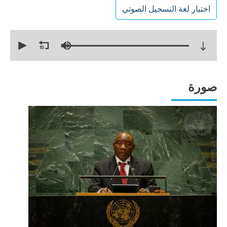
اختيار لغة التسجيل الصوتي
0
seconds
of
22
minutes,
17
seconds
صورة