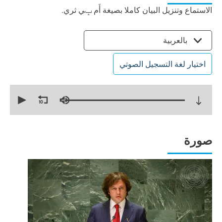
الاستماع وتنزيل البيان كاملا بصيغة أَم ݒي ثري.
بالعربية
اختيار لغة التسجيل الصوتي
0
seconds
of
9
minutes,
12
seconds
صورة