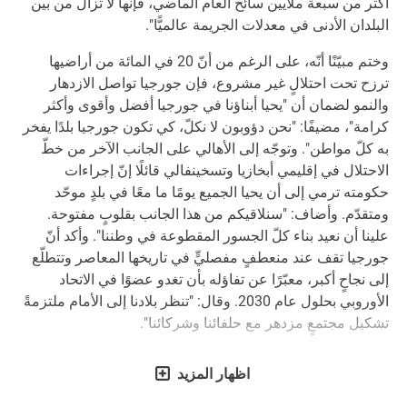
أكثر من سبعة ملايين سائح العام الماضي، فإنها لا تزال من بين
البلدان الأدنى في معدلات الجريمة عالميًّا".
وختم مبيّنًا أنّه، على الرغم من أنّ 20 في المائة من أراضيها
ترزح تحت احتلالٍ غير مشروع، فإن جورجيا تواصل الازدهار
والنمو لضمان أن "يحيا أبناؤنا في جورجيا أفضل وأقوى وأكثر
كرامة"، مضيفًا: "نحن دؤوبون لا نكلّ، كي تكون جورجيا بلدًا يفخر
به كلّ مواطن". وتوجّه إلى الأهالي على الجانب الآخر من خطّ
الاحتلال في إقليمي أبخازيا وتسخينفالي قائلًا إنّ إجراءات
حكومته ترمي إلى أن يحيا الجميع يومًا ما معًا في بلدٍ موحّد
ومتقدّم. وأضاف: "سنلاقيكم من هذا الجانب بقلوبٍ مفتوحة.
علينا أن نعيد بناء كلّ الجسور المقطوعة في وطننا". وأكد أنّ
جورجيا تقف عند منعطفٍ مفصليٍّ في تاريخها المعاصر وتتطلّع
إلى نجاحٍ أكبر، معبّرًا عن تفاؤله بأن تغدو عضوًا في الاتحاد
الأوروبي بحلول عام 2030. وقال: "تنظر بلادنا إلى الأمام ملتزمةً
تشكيل مجتمعٍ مزدهر مع حلفائنا وشركائنا".
اظهار المزيد