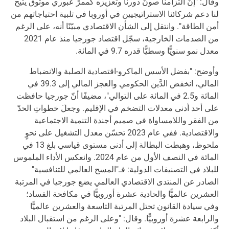
وقال: "إنّ التزامنا صونَ دورنا وتعزيزه كممرٍّ عبوري موثوق يتيح
لنا دعم شركائنا الاستراتيجيين في أوروبا في تلبية احتياجاتهم من
أمن الطاقة". وانتقل إلى الشأن الاقتصادي مبيّنًا أنه، على الرغم
من الصدمات الخارجية، سجّل اقتصاد جورجيا منذ عام 2021
معدل نمو سنويًّا وسطيًّا قدره 9.7 في المائة.
وأوضح: "بفضل الأسس الماكرو-اقتصادية الصلبة والانضباط
المالي، انخفض الدَّين الحكومي والعجز المالي إلى 39.3 في
المائة و2.5 في المائة على التوالي"، مضيفًا أنّ جورجيا حافظت
على أحد أدنى معدلات التضخم في الإقليم. وجعلَ خطواتِ الحدّ
من الفقر واللامساواة في صميم أجندة التنمية الاجتماعية
والاقتصادية. ففي عام 2023 تحسّن معدل التشغيل على نحوٍ
ملحوظ، وهبطت البطالة إلى أدنى مستوى قياسي بلغ 13 في
المائة في النصف الأول من عام 2024. وانعكس الأداء الملموس
للبلاد في التصنيفات الدولية: فـ"المسح العالمي للتنافسية"
الصادر عن المنتدى الاقتصادي العالمي يضع جورجيا في المرتبة
العشرين عالميًّا والحادية عشرة أوروبيًّا في مكافحة الفساد؛
وفي سيادة القانون تحتل المرتبة التاسعة والعشرين عالميًّا
والرابعة عشرة أوروبيًّا. وقال: "وعلى الرغم من استقبال البلاد