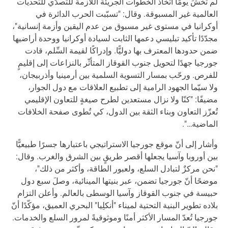
لم تخشَ يومًا اتخاذ الخطوات الجريئة اللازمة للتصدّي للتحديات
العالمية غير المسبوقة. وقال: "تسبّبت الحرب الدائرة في
أوكرانيا في مستوى غير مسبوق من عدم اليقين وأزمة إنسانية"،
مجدّدًا تأكيد تبليسي دعمها الثابت لسيادة أوكرانيا ووحدة أراضيها
ضمن حدودها المعترف بها دوليًّا. وإدراكًا لقيمة السِّلم، قادت
جورجيا جهدًا لتحويل جنوب القوقاز المتأثّر بالنزاعات إلى إقليمٍ
للفرص. ورحّب بمسار التسوية السلمية بين أرمينيا وأذربيجان،
ولا سيّما الجهود الرامية إلى تطبيع العلاقات مع دول الجوار،
مضيفًا: "كنّا ولا نزال مستعدين لطرح صيغةٍ للتعاون الإقليمي
تُعزّز التعاون وبناء الثقة بين الدول، كي تُطوى صفحة الخلافات
الماضية…".
وأشار إلى أنّ موقع جورجيا الاستراتيجي باعتبارها جسرًا طبيعيًّا
بين أوروبا وآسيا يجعلها أقصر طريقٍ بين الشرق والغرب. وقال:
"نحن مركزٌ لتبادل السلع، ولعبور الطاقة، وأكثر من ذلك"،
موضحًا أنّ جورجيا تضمن، عبر بنيتها المينائية، وصلَ سبع دول
حبيسة في جنوب القوقاز وآسيا الوسطى بالعالم. وأعلن التزام
بلاده تطوير البنية التحتية لميناء "أنكلِيا" البحري العميق، مؤكّدًا أنّ
جورجيا تُعدّ المسار الأكثر أمنًا وموثوقيةً لمرور السلع والخدمات.