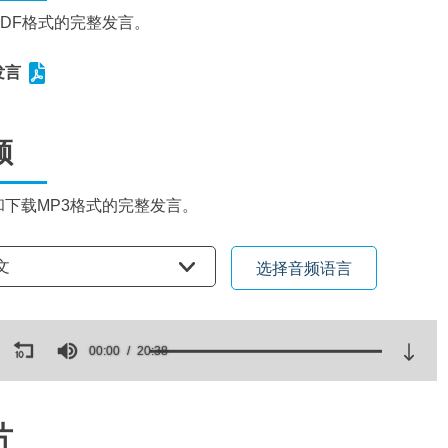
PDF格式的完整发言。
发言
频
和下载MP3格式的完整发言。
语言
文
选择音频语言
ds
00:00
20:38
es,
ds
Volume
片