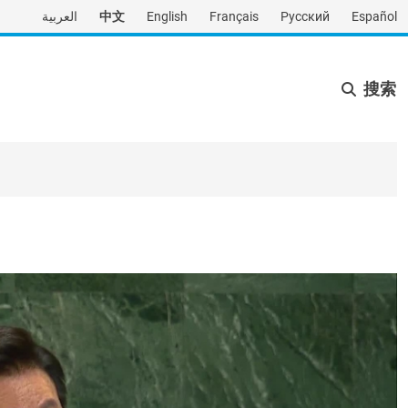
العربية
中文
English
Français
Русский
Español
搜索