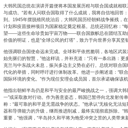
大韩民国总统在演讲开篇便将本国发展历程与联合国成就相联
与成功。“若有人问联合国取得了什么成就，我将自信地回答：
到。1945年摆脱殖民统治后，大韩民国历经朝鲜战争摧残，
计划和疫苗接种项目为国家稳定奠定根基。总统还回忆称：“
望——这些生命珍贵如宇宙万物——联合国旗帜总在团结互助
价值的明证，也是“全球公民的灯塔”，致力于向世界分享其坚
他强调联合国使命远未完成。全球和平依然脆弱，各地区武装
始先驱们的智慧，”他这样说，并补充道：“只有一条出路：更多
克兰与中东战火未息，振兴多边主义势在必行。总统对联合国
代化的举措，同时呼吁进行体制改革。他进一步阐述道：“联
国际环境的变化。”作为现任安理会成员国，首尔承诺确保该机
他指出朝鲜半岛仍是和平与安全的最严峻挑战之一，强调大韩民
一”或采取敌对行动。作为善意姿态，韩国已暂停向北发射传
称：“最可靠的和平是无需战争的状态。”他承认“无核化无法
器和导弹能力的升级，继而推进削减，最终实现彻底拆除。“
重要，”他强调，“半岛持久和平将为饱受冲突之苦的人类带来