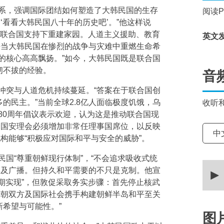
系，强调国际团结如何塑造了大韩民国的生存
阅读
‘看看大韩民国八十年的历史吧’。”他这样说
在联合国支持下重建家园。人道主义援助、教育
英文
每当大韩民国在惨烈的战争与灾难中重燃生命希
的核心高高飘扬。”如今，大韩民国既是联合国
韧不拔的经验。
音
冲突与人道危机持续蔓延。“答案在于联合国创
的民主。”当前全球2.8亿人面临极度饥饿，乌
收听
80周年倡议表示欢迎，认为这是推动联合国现
合国安理会必须增加非常任理事国席位，以反映
选择
中
构能够“积极应对国际和平与安全的威胁”。
国“尊重朝鲜现行体制”，“不会追求吸收式统
0
单及广播。但持久和平需要的不只是克制。他宣
secon
of
短期实现”，但敦促采取务实步骤：首先停止核武
20
韩朝双方及国际社会携手构建朝鲜半岛和平至关
minut
38
新希望与可能性。”
secon
图
90%