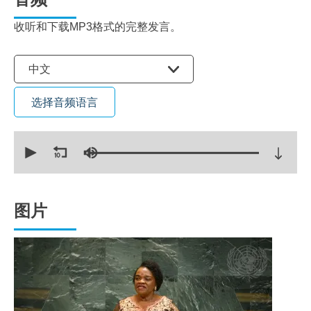
收听和下载MP3格式的完整发言。
选择语言
中文
选择音频语言
0
seconds
of
19
minutes,
32
seconds
图片