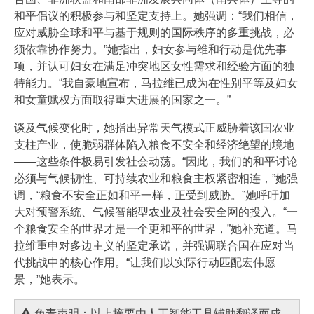
和平倡议的积极参与和坚定支持上。她强调：“我们相信，
应对威胁全球和平与基于规则的国际秩序的多重挑战，必
须依靠协作努力。”她指出，妇女参与维和行动是优先事
项，并认可妇女在满足冲突地区女性需求和经验方面的独
特能力。“我自豪地宣布，马拉维已成为在性别平等及妇女
和女童赋权方面取得重大进展的国家之一。”
谈及气候变化时，她指出异常天气模式正威胁着该国农业
支柱产业，使脆弱群体陷入粮食不安全和经济绝望的境地
——这些条件极易引发社会动荡。“因此，我们的和平讨论
必须与气候韧性、可持续农业和粮食主权紧密相连，”她强
调，“粮食不安全正如和平一样，正受到威胁。”她呼吁加
大对预警系统、气候智能型农业及社会安全网的投入。“一
个粮食安全的世界才是一个更和平的世界，”她补充道。马
拉维重申对多边主义的坚定承诺，并强调联合国在应对当
代挑战中的核心作用。“让我们以实际行动匹配宏伟愿
景，”她表示。
免责声明：以上摘要由人工智能工具辅助翻译而成，