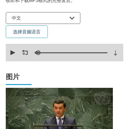
收听和下载MP3格式的完整发言。
选择语言
中文
选择音频语言
0
seconds
of
14
minutes,
22
seconds
图片