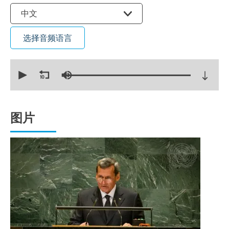
选择语言
中文
选择音频语言
0
seconds
of
16
minutes,
24
seconds
图片