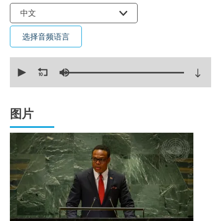
选择语言
中文
选择音频语言
0
seconds
of
30
minutes,
53
seconds
图片