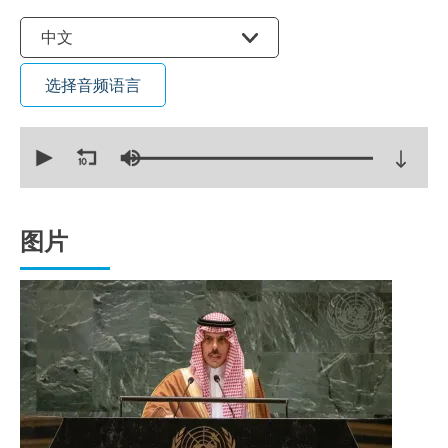
选择语言
中文
选择音频语言
0
seconds
of
16
minutes,
42
seconds
图片