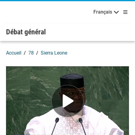
Français
Русский
Bienvenue aux Nations Unies
Skip to main content / navigation
Français
Español
Débat général
Accueil
78
Sierra Leone