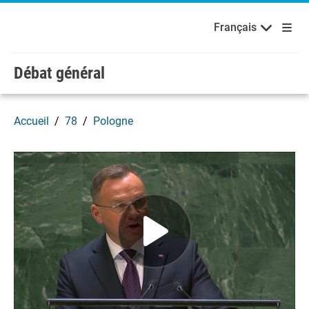
Français
Русский
Bienvenue aux Nations Unies
Skip to main content / navigation
Français
Español
Débat général
Accueil
78
Pologne