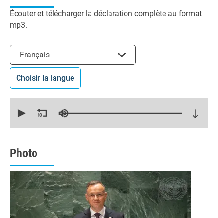
Écouter et télécharger la déclaration complète au format
mp3.
Choisir la langue
Français
Choisir la langue
0
seconds
of
25
minutes,
24
seconds
Photo