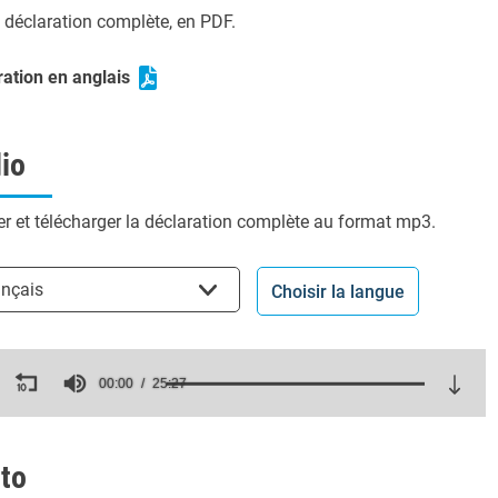
a déclaration complète, en PDF.
ration en anglais
io
r et télécharger la déclaration complète au format mp3.
ir la langue
ançais
Choisir la langue
ds
00:00
25:27
es,
ds
Volume
to