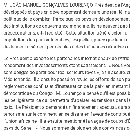
M. JOÃO MANUEL GONÇALVES LOURENÇO,
Président de l’An
développés et pays en développement demeure une réalité ina
politique de le combler. Parce que les pays en développement
des institutions de gouvernance mondiale, ils ne peuvent pas f
préoccupations, a-t-il regretté. Cette situation génère selon lui 
populations les plus vulnérables, lesquelles, parce que leurs 
deviennent aisément perméables à des influences négatives qui
Le Président a exhorté les partenaires internationaux de l’Afriq
rendement des investissements étant satisfaisant. « Nous vou
sont obligés de partir pour réaliser leurs rêves », a-t-il assuré, 
Méditerranée. Il a ensuite passé en revue les efforts de son pa
règlement des conflits et d’instauration de la paix, en mettant 
démocratique du Congo. M. Lourenço a pensé qu’il est possibl
les belligérants, ce qui permettra d’apaiser les tensions dans 
paix. Le Président a demandé un financement adéquat, durable e
terrorisme sur le continent, en se disant en faveur de contribu
l’Union africaine. Il a ensuite mentionné la vague de coups d’
pays du Sahel. « Nous sommes de plus en plus convaincus de l