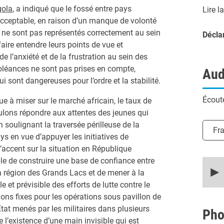
gola
, a indiqué que le fossé entre pays
Lire l
cceptable, en raison d’un manque de volonté
 ne sont pas représentés correctement au sein
Décla
aire entendre leurs points de vue et
de l’anxiété et de la frustration au sein des
doléances ne sont pas prises en compte,
Aud
 sont dangereuses pour l’ordre et la stabilité.
Écoute
ue à miser sur le marché africain, le taux de
lons répondre aux attentes des jeunes qui
en soulignant la traversée périlleuse de la
Chois
Fr
ys en vue d’appuyer les initiatives de
l’accent sur la situation en République
e de construire une base de confiance entre
0
secon
la région des Grands Lacs et de mener à la
of
t prévisible des efforts de lutte contre le
25
minut
tions fixes pour les opérations sous pavillon de
27
État menés par les militaires dans plusieurs
secon
Pho
90%
’existence d’une main invisible qui est