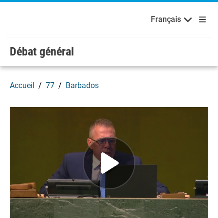
English
Français
Bienvenue aux Nations Unies
Skip to main content / navigation
Français
Débat général
Accueil
77
Barbados