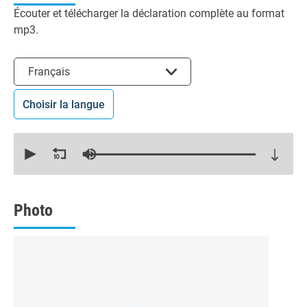
Écouter et télécharger la déclaration complète au format
mp3.
Choisir la langue
Français
Choisir la langue
0
seconds
of
22
minutes,
16
seconds
Photo