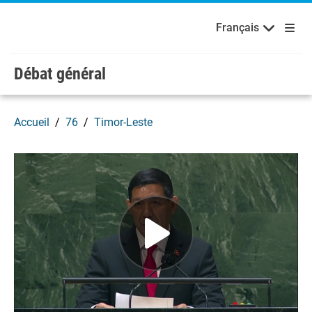
English
Français
Bienvenue aux Nations Unies
Skip to main content / navigation
Français
Débat général
Accueil
76
Timor-Leste