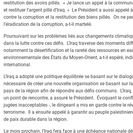
restitution des avoirs pillés. « Je lance un appel à la commun
et restituer l’argent pillé d’Iraq. » Le Président a aussi appelé 
contre la corruption et la restitution des biens pillés. On ne pe
l’éradication de la corruption, a-t-il martelé.
Poursuivant sur les problèmes liés aux changements climatique
dans la lutte contre ces défis. L’Iraq traverse des moments diffi
notamment la désertification et la rareté des ressources en ea
environnementale des États du Moyen-Orient, a-t-il espéré, in
international.
L’Iraq a adopté une politique équilibrée se basant sur le dialogu
nécessaire de créer une nouvelle organisation se basant sur l
pays de la région afin de répondre aux défis communs. L’Iraq, 
un point de rencontre, a assuré le Président. Évoquant le conf
jugées inacceptables -, le dirigeant a mis en garde contre le
terrorisme. Il a ensuite appelé à garantir au peuple palestinie
de paix durable dans la région.
Le mois prochain, l’Iraq fera face à une échéance nationale dét