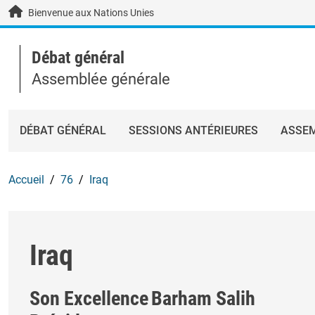
Skip to main content / navigation
Bienvenue aux Nations Unies
Débat général
Assemblée générale
DÉBAT GÉNÉRAL
SESSIONS ANTÉRIEURES
ASSEM
Accueil
76
Iraq
Iraq
Son Excellence
Barham Salih