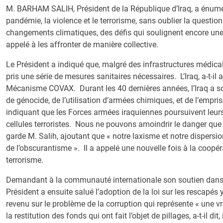
M. BARHAM SALIH, Président de la République d’Iraq, a énumér
pandémie, la violence et le terrorisme, sans oublier la questi
changements climatiques, des défis qui soulignent encore une f
appelé à les affronter de manière collective.
Le Président a indiqué que, malgré des infrastructures médica
pris une série de mesures sanitaires nécessaires. L’Iraq, a-t-il 
Mécanisme COVAX. Durant les 40 dernières années, l’Iraq a s
de génocide, de l’utilisation d’armées chimiques, et de l’empris
indiquant que les Forces armées iraquiennes poursuivent leurs
cellules terroristes. Nous ne pouvons amoindrir le danger que 
garde M. Salih, ajoutant que « notre laxisme et notre dispersio
de l’obscurantisme ». Il a appelé une nouvelle fois à la coopérat
terrorisme.
Demandant à la communauté internationale son soutien dans la 
Président a ensuite salué l’adoption de la loi sur les rescapés y
revenu sur le problème de la corruption qui représente « une vr
la restitution des fonds qui ont fait l’objet de pillages, a-t-il dit