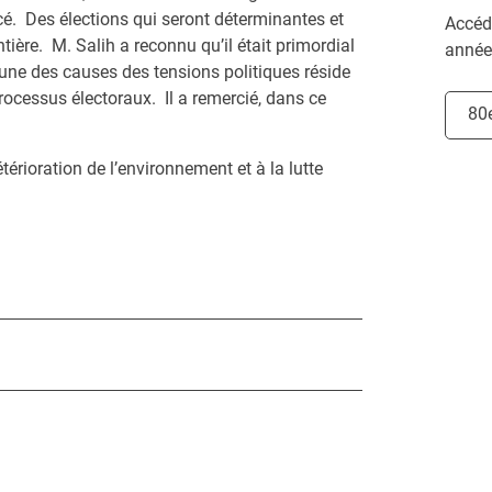
ncé. Des élections qui seront déterminantes et
Accéde
ntière. M. Salih a reconnu qu’il était primordial
année
r une des causes des tensions politiques réside
ocessus électoraux. Il a remercié, dans ce
Chois
80
érioration de l’environnement et à la lutte