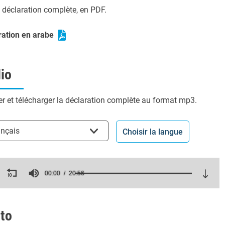
a déclaration complète, en PDF.
ration en arabe
io
r et télécharger la déclaration complète au format mp3.
ir la langue
ançais
Choisir la langue
ds
00:00
20:56
es,
ds
Volume
to