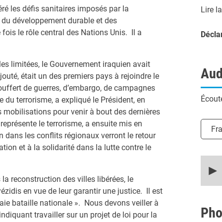
é les défis sanitaires imposés par la
Lire l
on du développement durable et des
ois le rôle central des Nations Unis. Il a
Décla
les limitées, le Gouvernement iraquien avait
Aud
ajouté, était un des premiers pays à rejoindre le
ouffert de guerres, d’embargo, de campagnes
Écoute
e du terrorisme, a expliqué le Président, en
 mobilisations pour venir à bout des dernières
représente le terrorisme, a ensuite mis en
Chois
Fr
n dans les conflits régionaux verront le retour
ion et à la solidarité dans la lutte contre le
0
secon
of
reconstruction des villes libérées, le
20
ézidis en vue de leur garantir une justice. Il est
minut
56
aie bataille nationale ». Nous devons veiller à
secon
Pho
, indiquant travailler sur un projet de loi pour la
90%