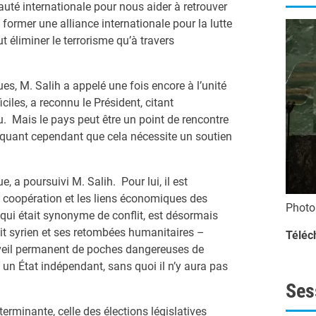
auté internationale pour nous aider à retrouver
à former une alliance internationale pour la lutte
ut éliminer le terrorisme qu’à travers
s, M. Salih a appelé une fois encore à l’unité
ciles, a reconnu le Président, citant
u. Mais le pays peut être un point de rencontre
diquant cependant que cela nécessite un soutien
e, a poursuivi M. Salih. Pour lui, il est
a coopération et les liens économiques des
Phot
qui était synonyme de conflit, est désormais
lit syrien et ses retombées humanitaires –
Téléc
 réveil permanent de poches dangereuses de
n un État indépendant, sans quoi il n’y aura pas
Ses
erminante, celle des élections législatives