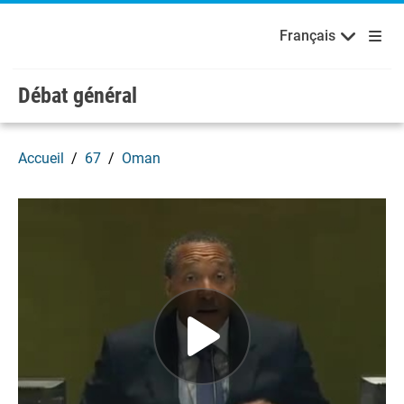
English
Français
Bienvenue aux Nations Unies
Skip to main content / navigation
Français
Débat général
Accueil
67
Oman