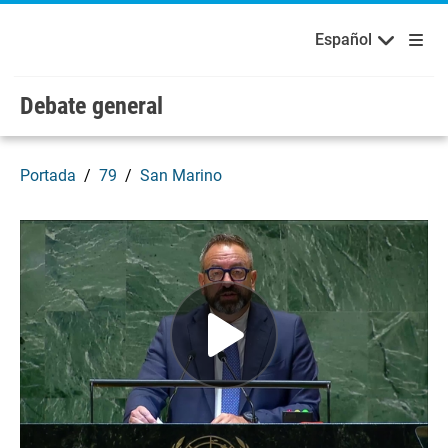
Bienvenidos a las Naciones Unidas
Skip to main content / navigation
Русский
Español
Español
Debate general
Portada
79
San Marino