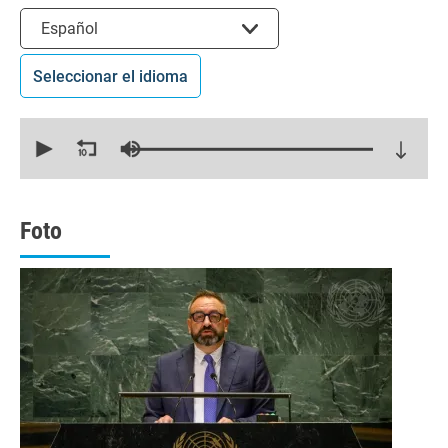
Seleccionar el idioma
Español
Seleccionar el idioma
0
seconds
of
20
minutes,
34
seconds
Foto