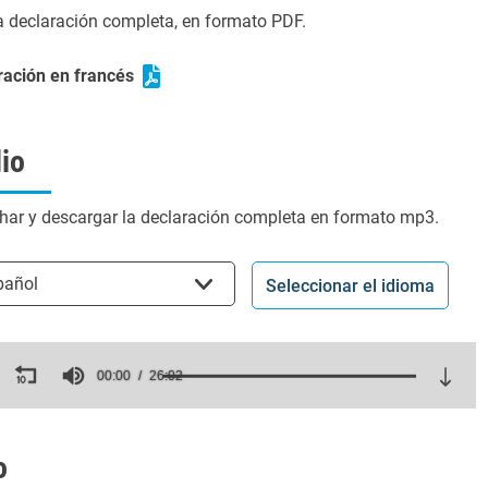
la declaración completa, en formato PDF.
ración en francés
io
har y descargar la declaración completa en formato mp3.
cionar el idioma
pañol
Seleccionar el idioma
ds
00:00
26:02
es,
ds
Volume
o