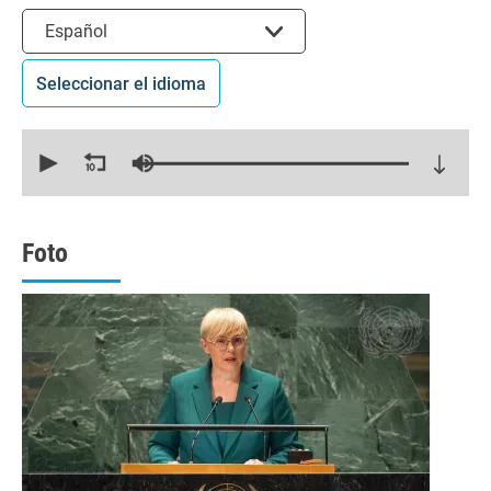
Seleccionar el idioma
Español
Seleccionar el idioma
0
seconds
of
16
minutes,
57
seconds
Foto