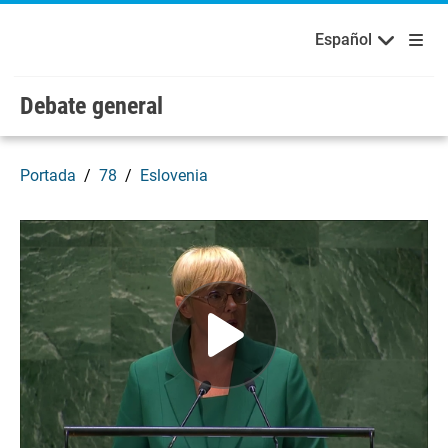
Bienvenidos a las Naciones Unidas
Skip to main content / navigation
Русский
Español
Español
Debate general
Portada
78
Eslovenia