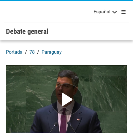
Bienvenidos a las Naciones Unidas
Skip to main content / navigation
Русский
Español
Español
Debate general
Portada
78
Paraguay