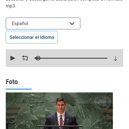
mp3.
Seleccionar el idioma
Español
Seleccionar el idioma
0
seconds
of
18
minutes,
49
seconds
Foto