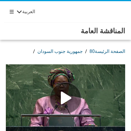
Français
English
مرحباً بكم في الأمم المتحدة
Skip to main content / navigatio
العربية
Español
Русский
المناقشة العامة
الصفحة الرئيسة
80
جمهورية جنوب السودان