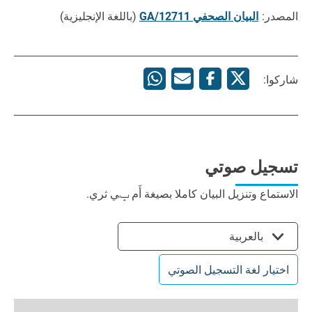
المصدر:
البيان الصحفي GA/12711
(باللغة الإنجليزية)
شاركوا:
تسجيل صوتي
الاستماع وتنزيل البيان كاملا بصيغة أَم ݒي ثري.
بالعربية
اختيار لغة التسجيل الصوتي
0