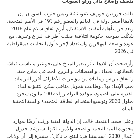
منصف وإصلاح مالي ورفع العقوبات
قالت جوزفين جوزيف لاغو، نائبة رئيس جنوب السودان، إن
بلادها أصغر دولة في العالم والعضو رقم 193 في الأمم المتحدة.
وبعد حرب أهلية أعقبت الاستقلال، أُبرم اتفاق سلام عام 2018
شُكّلت بموجبه حكومة ائتلافية ضمّت أطراف النزاع وغيرها، مع
عودة واسعة للمهجّرين واستعداد لإجراء أول انتخابات ديمقراطية
في 2026.
وأوضحت أن بلادها تتأثر بتغير المناخ على نحو غير متناسب قياسًا
بانبعاثاتها. الجفاف والفيضانات والنزوح الجماعي نماذج حية،
و"اتفاق باريس وما تلاه من مؤتمرات للأطراف أفرز التزامات
يجب الإيفاء بها". وطالبت بتمويل مناخي يمكن التنبؤ به لبناء
القدرة على الصمود، مؤكدة التزام زراعة 100 مليون شجرة
بحلول 2030 وتوسيع استخدام الطاقة المتجددة والبنية التحتية
للمياه.
وعلى صعيد التنمية، قالت إن الدولة الفتية ورثت أرضًا بموارد
محدودة للبنية التحتية والصحة والأمن، لكنها تسترشد بجدول
أعمال 2030. "سياستنا هي: لننتج ما نأكل"، مشيرة إلى أن ولايات