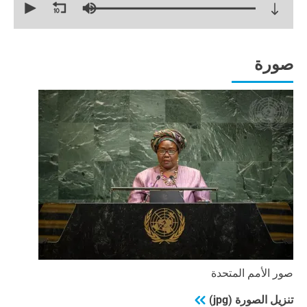
seconds
of
29
minutes,
20
seconds
صورة
صور الأمم المتحدة
تنزيل الصورة (jpg)