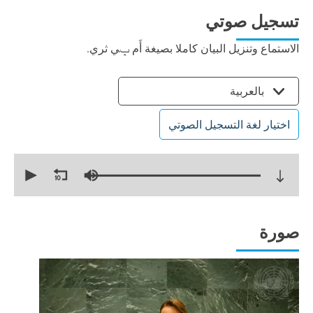
تسجيل صوتي
الاستماع وتنزيل البيان كاملا بصيغة أَم ݒي ثري.
بالعربية
اختيار لغة التسجيل الصوتي
0
seconds
of
19
minutes,
14
seconds
صورة