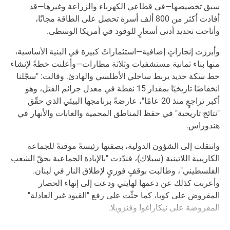
سبق تخصيصها—في قطاعي الكهرباء والزراعة وغيرها—قد
أفادت أكثر من 800 ألف أسرة تحصل على الطاقة مجانًا،
وأتاحت تحديد أدنى أسعارٍ للوقود في أمريكا الوسطى.
وأبرزت إنجازاتٍ إضافية—استثماراتٌ كبيرة في البنية الأساسية،
منها بناء ثمانية مستشفيات وثلاثة مطارات—وأعلنت خطةً لإنشاء
خط سكة حديد يربط ساحلي الأطلسي والهادئ. وقالت: "سجّلنا
انخفاضًا تاريخيًا بمقدار 15 نقطة في معدل جرائم القتل، وهو
أكبر تراجعٍ منذ 20 عامًا"، عارضةً برنامجها البيئي الذي حقّق
"نتائج تاريخية" في حفظ المناطق المحمية والغابات والأنهار في
هندوراس.
وانتقلت إلى الشؤون الدولية، بصفتها رئيسةً موقتةً للجماعة
الكاريبية اللاتينية (سيلاك)، فندّدت "بالإبادة الجماعية بحقّ الشعب
الفلسطيني"، وطالبت بوقفٍ فوريٍ لإطلاق النار في لبنان.
وأعربت كذلك عن دعمها لهايتي ودعت إلى إنهاء الحصار
المفروض على كوبا، كما حثّت على رفع "القيود غير العادلة"
المفروضة على نيكاراغوا وفنزويلا.