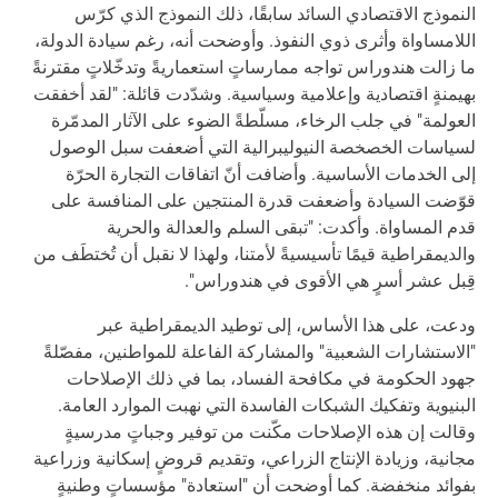
النموذج الاقتصادي السائد سابقًا، ذلك النموذج الذي كرّس
اللامساواة وأثرى ذوي النفوذ. وأوضحت أنه، رغم سيادة الدولة،
ما زالت هندوراس تواجه ممارساتٍ استعماريةً وتدخّلاتٍ مقترنةً
بهيمنةٍ اقتصادية وإعلامية وسياسية. وشدّدت قائلة: "لقد أخفقت
العولمة" في جلب الرخاء، مسلّطةً الضوء على الآثار المدمّرة
لسياسات الخصخصة النيوليبرالية التي أضعفت سبل الوصول
إلى الخدمات الأساسية. وأضافت أنّ اتفاقات التجارة الحرّة
قوّضت السيادة وأضعفت قدرة المنتجين على المنافسة على
قدم المساواة. وأكدت: "تبقى السلم والعدالة والحرية
والديمقراطية قيمًا تأسيسيةً لأمتنا، ولهذا لا نقبل أن تُختطَف من
قِبل عشر أسرٍ هي الأقوى في هندوراس".
ودعت، على هذا الأساس، إلى توطيد الديمقراطية عبر
"الاستشارات الشعبية" والمشاركة الفاعلة للمواطنين، مفصّلةً
جهود الحكومة في مكافحة الفساد، بما في ذلك الإصلاحات
البنيوية وتفكيك الشبكات الفاسدة التي نهبت الموارد العامة.
وقالت إن هذه الإصلاحات مكّنت من توفير وجباتٍ مدرسيةٍ
مجانية، وزيادة الإنتاج الزراعي، وتقديم قروضٍ إسكانية وزراعية
بفوائد منخفضة. كما أوضحت أن "استعادة" مؤسساتٍ وطنيةٍ