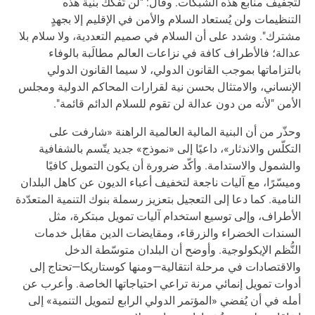
لتجفيف منابع هذه الشبكات. وقال: "لن تُفكَّك بنية هذه
التنظيمات ولن يُستعاد السلام والأمن في الإقليم إلا بجهدٍ
مشترك". وشدد على أن السلام في صميم التعددية، ولا سلام بلا
عدالة؛ فالأطراف كافة في نزاعات العالم مطالَبة بالوفاء
بالتزاماتها بموجب القانون الدولي، لا سيما القانون الدولي
الإنساني، والامتثال بحسن نية لقرارات المحاكم الدولية ومجلس
الأمن "لأنه من دون عدالة لن تقوم للسلام الدائم قائمة".
وحذّر من أن البنية المالية العالمية الراهنة «شارفت على
التكلّس والاندثار»، داعيًا إلى «نموذج» جديد يتّسم بالشفافية
والشمول والاستدامة. وأكّد ضرورة أن يكون التمويل كافيًا
وميسّرًا، مع آليات ناجعة لتخفيف أعباء الديون عن كاهل البلدان
النامية. كما دعا إلى التعجيل بتعزيز رسملة بنوك التنمية المتعدّدة
الأطراف، وإلى توسيع استخدام آليات تمويل مبتكرة، مثل
السندات الخضراء والزرقاء، ومقايضات الدين مقابل خدمات
النُّظم الإيكولوجية. وأوضح أن البلدان متوسّطة الدخل
والاقتصادات في مرحلة انتقالية—ومنها كوستاريكا—تحتاج إلى
أدوات تمويل إنمائي مرنة تراعي احتياجاتها الخاصة. وأعرب عن
أمله في أن يُفضي «المؤتمر الدولي الرابع لتمويل التنمية» إلى