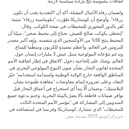
اتفاقات ملموسة تُتحَ بإرادة سياسية لازمة.
ولضمان رفاه الأجيال المقبلة، أكد أن "التعددية يجب أن تكون
زرقاء". وأوضح أن كوستاريكا طوّرت "دبلوماسية زرقاء" متينة
تُقر بالدور المحوري للمحيطات في صحة الكوكب. وقال:
"لِنحظى بكوكب صالح للعيش، نحتاج إلى محيط صحي"، مبيّنا أن
المحيط ينتج 50% من الأوكسجين الذي نتنفسه، ويُعد أكبر مصدر
للبروتين في العالم، وأعظم مصيدةٍ للكربون ومنظِّما للمناخ.
وتدعم تنوّعاته البيولوجية سبلَ عيش 3 مليارات إنسان حول
العالم. وشدّد على إلحاحية دخول "الاتفاق في إطار اتفاقية الأمم
المتحدة لقانون البحار بشأن صون التنوع البيولوجي البحري في
المناطق الواقعة خارج الولاية الوطنية واستدامة استخدامه" حيّز
النفاذ، وعلى ضرورة إتمام مفاوضات "معاهدة طَموحة بشأن
البلاستيك"، وضمان ألّا يبدأ أي استخراج في أعماق البحار قبل
توافر ضمانات قاطعة بألا يضرّ بالبيئة البحرية. وختم بدعوة جميع
المندوبين إلى المشاركة في "مؤتمر الأمم المتحدة الثالث
للمحيطات" الذي تتشارك كوستاريكا وفرنسا في استضافته في
حزيران/يونيو 2025 بمدينة نيس.