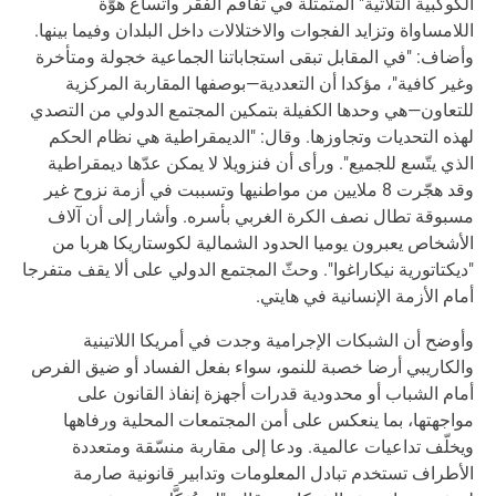
الكوكبية الثلاثية" المتمثلة في تفاقم الفقر واتساع هوّة
اللامساواة وتزايد الفجوات والاختلالات داخل البلدان وفيما بينها.
وأضاف: "في المقابل تبقى استجاباتنا الجماعية خجولة ومتأخرة
وغير كافية"، مؤكدا أن التعددية—بوصفها المقاربة المركزية
للتعاون—هي وحدها الكفيلة بتمكين المجتمع الدولي من التصدي
لهذه التحديات وتجاوزها. وقال: "الديمقراطية هي نظام الحكم
الذي يتّسع للجميع". ورأى أن فنزويلا لا يمكن عدّها ديمقراطية
وقد هجّرت 8 ملايين من مواطنيها وتسببت في أزمة نزوح غير
مسبوقة تطال نصف الكرة الغربي بأسره. وأشار إلى أن آلاف
الأشخاص يعبرون يوميا الحدود الشمالية لكوستاريكا هربا من
"ديكتاتورية نيكاراغوا". وحثّ المجتمع الدولي على ألا يقف متفرجا
أمام الأزمة الإنسانية في هايتي.
وأوضح أن الشبكات الإجرامية وجدت في أمريكا اللاتينية
والكاريبي أرضا خصبة للنمو، سواء بفعل الفساد أو ضيق الفرص
أمام الشباب أو محدودية قدرات أجهزة إنفاذ القانون على
مواجهتها، بما ينعكس على أمن المجتمعات المحلية ورفاهها
ويخلّف تداعيات عالمية. ودعا إلى مقاربة منسّقة ومتعددة
الأطراف تستخدم تبادل المعلومات وتدابير قانونية صارمة