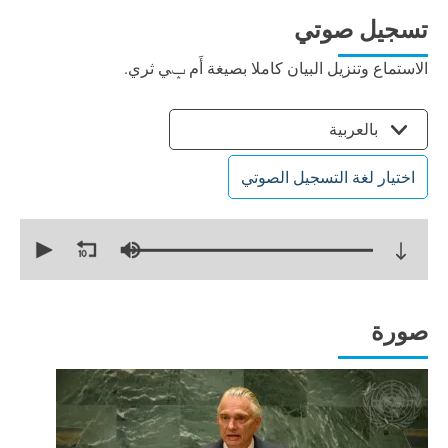
تسجيل صوتي
الاستماع وتنزيل البيان كاملا بصيغة أَم ݒي ثري.
بالعربية
اختيار لغة التسجيل الصوتي
0
seconds
of
13
minutes,
55
seconds
صورة