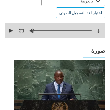
بالعربية
اختيار لغة التسجيل الصوتي
0
seconds
of
17
minutes,
57
seconds
صورة