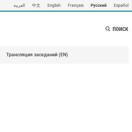
العربية
中文
English
Français
Русский
Español
ПОИСК
Трансляция заседаний (EN)