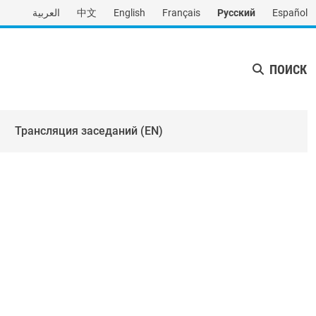
العربية
中文
English
Français
Русский
Español
ПОИСК
Трансляция заседаний (EN)