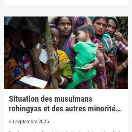
armes nucléaires.
Situation des musulmans
rohingyas et des autres minorités
au Myanmar (pdf)
30 septembre 2025