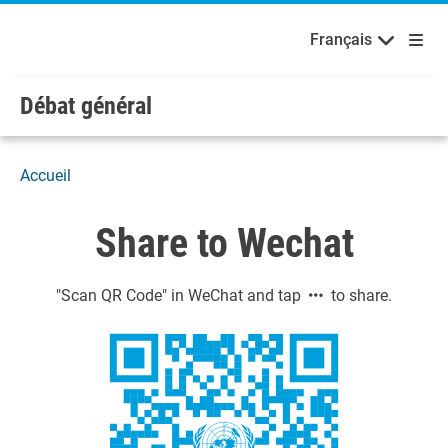
Français
Русский
Bienvenue aux Nations Unies
Skip to main content / navigation
Français
Español
Débat général
Accueil
Share to Wechat
"Scan QR Code" in WeChat and tap
to share.