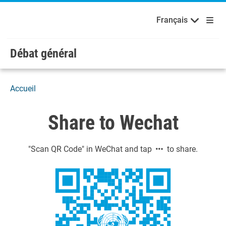
Français
Русский
Bienvenue aux Nations Unies
Skip to main content / navigation
Français
Español
Débat général
Accueil
Share to Wechat
"Scan QR Code" in WeChat and tap
to share.