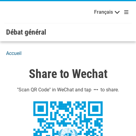
Français
Русский
Bienvenue aux Nations Unies
Skip to main content / navigation
Français
Español
Débat général
Accueil
Share to Wechat
"Scan QR Code" in WeChat and tap
to share.